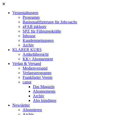
✕
Veranstaltungen
Programm
Basisqualifizierung für Jobcoachs
gFAB inklusiv
SPZ für Führungskräfte
Inhouse
Kundenmeinungen
Archiv
KLARER KURS
Artikelübersicht
KK+ Abonnement
Verlag & Versand
Medienversand
Verlagsprogramm
Frankfurter Verein
caput
Das Magazin
Abonnements
Archiv
Abo kündigen
Newsletter
Abonnieren
Archiv