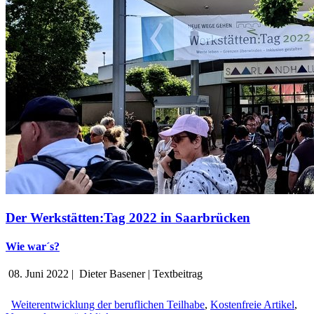
Der Werkstätten:Tag 2022 in Saarbrücken
Wie war´s?
08. Juni 2022
|
Dieter Basener
|
Textbeitrag
Weiterentwicklung der beruflichen Teilhabe
,
Kostenfreie Artikel
,