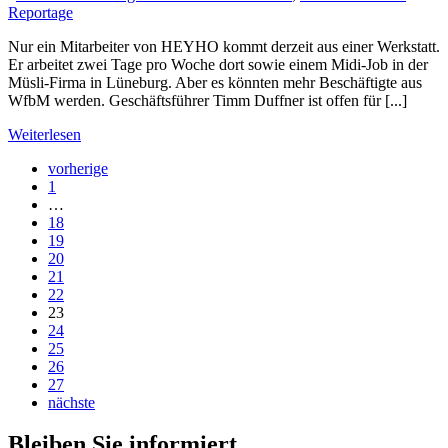
Reportage
Nur ein Mitarbeiter von HEYHO kommt derzeit aus einer Werkstatt.
Er arbeitet zwei Tage pro Woche dort sowie einem Midi-Job in der
Müsli-Firma in Lüneburg. Aber es könnten mehr Beschäftigte aus
WfbM werden. Geschäftsführer Timm Duffner ist offen für [...]
Weiterlesen
vorherige
1
…
18
19
20
21
22
23
24
25
26
27
nächste
Bleiben Sie informiert