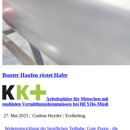
Bunter Haufen röstet Hafer
Arbeitsplätze für Menschen mit
multiplen Vermittlungshemmnissen bei HEYHo-Müsli
27. Mai 2025
|
Gudrun Heyder
|
Textbeitrag
Weiterentwicklung der beruflichen Teilhabe
,
Gute Praxis - die