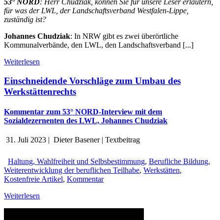
53° NORD
: Herr Chudziak, können Sie für unsere Leser erläutern,
für was der LWL, der Landschaftsverband Westfalen-Lippe,
zuständig ist?
Johannes Chudziak
: In NRW gibt es zwei überörtliche
Kommunalverbände, den LWL, den Landschaftsverband [...]
Weiterlesen
Einschneidende Vorschläge zum Umbau des
Werkstättenrechts
Kommentar zum 53° NORD-Interview mit dem
Sozialdezernenten des LWL, Johannes Chudziak
31. Juli 2023
|
Dieter Basener
|
Textbeitrag
Haltung, Wahlfreiheit und Selbsbestimmung
,
Berufliche Bildung
,
Weiterentwicklung der beruflichen Teilhabe
,
Werkstätten
,
Kostenfreie Artikel
,
Kommentar
Weiterlesen