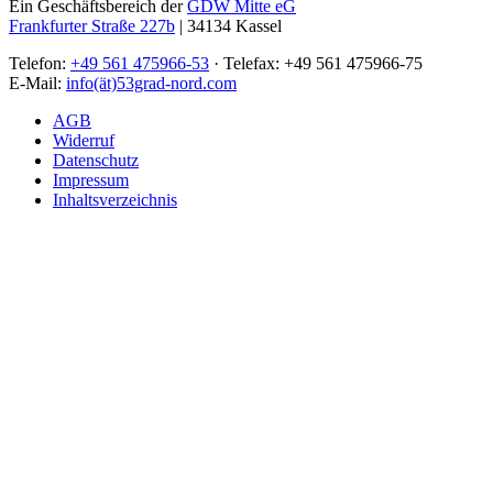
Ein Geschäftsbereich der
GDW Mitte eG
Frankfurter Straße 227b
| 34134 Kassel
Telefon:
+49 561 475966-53
· Telefax: +49 561 475966-75
E-Mail:
info(ät)53grad-nord.com
AGB
Widerruf
Datenschutz
Impressum
Inhaltsverzeichnis