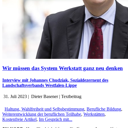
Wir müssen das System Werkstatt ganz neu denken
Interview mit Johannes Chudziak, Sozialdezernent des
Landschaftsverbands Westfalen-Lippe
31. Juli 2023
|
Dieter Basener
|
Textbeitrag
Haltung, Wahlfreiheit und Selbsbestimmung
,
Berufliche Bildung
,
Weiterentwicklung der beruflichen Teilhabe
,
Werkstätten
,
Kostenfreie Artikel
,
Im Gespräch mit...