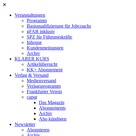
✕
Veranstaltungen
Programm
Basisqualifizierung für Jobcoachs
gFAB inklusiv
SPZ für Führungskräfte
Inhouse
Kundenmeinungen
Archiv
KLARER KURS
Artikelübersicht
KK+ Abonnement
Verlag & Versand
Medienversand
Verlagsprogramm
Frankfurter Verein
caput
Das Magazin
Abonnements
Archiv
Abo kündigen
Newsletter
Abonnieren
Archiv